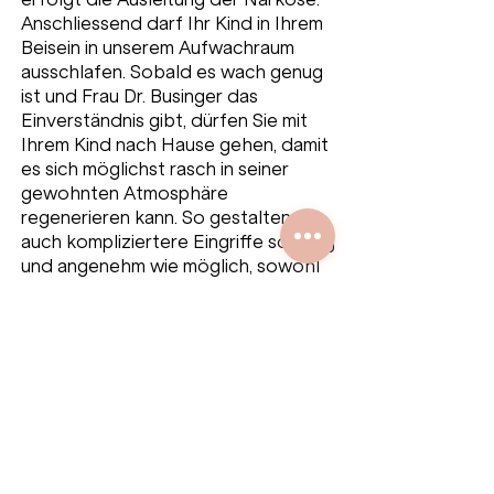
Anschliessend darf Ihr Kind in Ihrem
Beisein in unserem Aufwachraum
ausschlafen. Sobald es wach genug
ist und Frau Dr. Businger das
Einverständnis gibt, dürfen Sie mit
Ihrem Kind nach Hause gehen, damit
es sich möglichst rasch in seiner
gewohnten Atmosphäre
regenerieren kann. So gestalten wir
auch kompliziertere Eingriffe so ruhig
und angenehm wie möglich, sowohl
für das Kind als auch die ganze
Familie. Zögern Sie nicht, bei weiteren
Fragen zum Thema Narkose unser
Team bei Kinder Zahni Zürich zu
kontaktieren.
Fragen Sie sich, warum wir uns in
unserer Praxis auf Kinder und
Jugendliche fokussieren? Lesen Sie